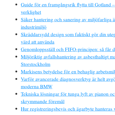
Guide för en framgångsrik flytta till Gotland –
verklighet
Säker hantering och sanering av miljöfarliga 
industrimiljö
Skräddarsydd design som faktiskt gör din utep
värd att använda
Genomloppsställ och FIFO-principen: så får d
Miljöriktig avfallshantering av asbesthaltigt ma
Storstockholm
Markisens betydelse för en behaglig arbetsmil
Varför avancerade diagnosverktyg är helt avg
moderna BMW
Tekniska lösningar för tunga lyft av pianon o
skrymmande föremål
Hur registreringsbevis och ägarbyte hanteras 