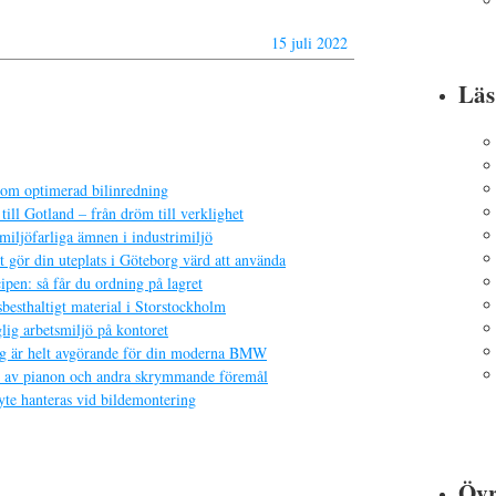
15 juli 2022
Lä
nom optimerad bilinredning
till Gotland – från dröm till verklighet
miljöfarliga ämnen i industrimiljö
 gör din uteplats i Göteborg värd att använda
pen: så får du ordning på lagret
sbesthaltigt material i Storstockholm
lig arbetsmiljö på kontoret
yg är helt avgörande för din moderna BMW
ft av pianon och andra skrymmande föremål
yte hanteras vid bildemontering
Övr