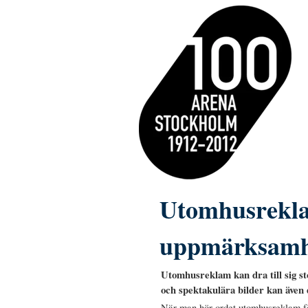
Utomhusrekla
uppmärksamh
Utomhusreklam kan dra till sig 
och spektakulära bilder kan även 
När man hör ordet utomhusreklam f