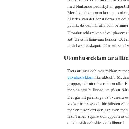
med blinkande neonskyltar, gigantis
Men likaså kan man komma omkring 
Således kan det konstateras att det ä
publik, då den når alla som befinner 
Utomhusreklam kan såväl placeras i
sätt driva in långväga kunder. Det
ta del av budskapet. Därmed kan äve
Utomhusreklam är alltid 
Trots att mer och mer reklam numera
utomhusreklam
lika aktuellt. Medan
grupper, når utomhusreklam alla. Et
men en stor billboard ute på ett fält
Det går att på många sätt variera 
väcker intresse och får bilisten elle
mer en tusen ord och kan även med fö
från Times Square och uppdatera din
en klassisk och slående billboard.