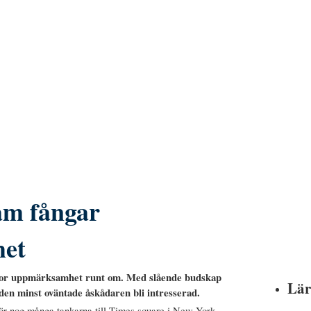
m fångar
et
stor uppmärksamhet runt om. Med slående budskap
Lär
den minst oväntade åskådaren bli intresserad.
ör nog många tankarna till Times square i New York