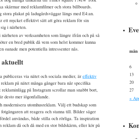
ka skärmar med reklamfilmer och stora billboards.
stora plakat på ladugårdsväggar längs med E4:an.
r ett mycket effektivt sätt att göra reklam för sin
sig i närheten.
Eve
 närheten av verksamheten som längre ifrån och på så
 möter en bred publik då vem som helst kommer kunna
n oanade men potentiella intressenter nås.
mån
aktuellt
6
13
 publiceras via nätet och sociala medier, är
effektiv
20
 reklam på nätet många gånger bara når specifika
t reklaminlägg på Instagram scrollar man snabbt bort,
27
 är desto mer iögonfallande.
« Ap
och modernisera utomhusreklam. Välj ett budskap som
r fotgängaren att reagera och stanna till. Bilder säger
rdel användas, både stilla och rörliga. Ta inspiration
Ko
 reklam då och då med en stor bildskärm, eller kör på