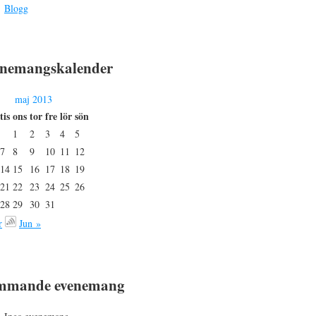
Blogg
nemangskalender
maj 2013
tis
ons
tor
fre
lör
sön
1
2
3
4
5
7
8
9
10
11
12
14
15
16
17
18
19
21
22
23
24
25
26
28
29
30
31
r
Jun »
mmande evenemang