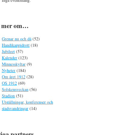
Inga evenemang.
s mer om…
Grenar nu och då
(52)
Handikappidrott
(18)
Jubileet
(57)
Kalender
(123)
Minnesskyltar
(9)
Nyheter
(184)
Om året 1912
(28)
OS 1912
(69)
Solskensveckan
(56)
Stadion
(51)
Utställningar, konferenser och
stadsvandringar
(14)
iga partners