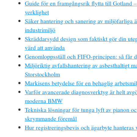
Guide för en framgångsrik flytta till Gotland –
verklighet
Säker hantering och sanering av miljöfarliga 
industrimiljö
Skräddarsydd design som faktiskt gör din utep
värd att använda
Genomloppsställ och FIFO-principen: så får d
Miljöriktig avfallshantering av asbesthaltigt ma
Storstockholm
Markisens betydelse för en behaglig arbetsmil
Varför avancerade diagnosverktyg är helt avg
moderna BMW
Tekniska lösningar för tunga lyft av pianon o
skrymmande föremål
Hur registreringsbevis och ägarbyte hanteras 