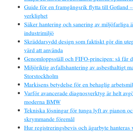
Guide för en framgångsrik flytta till Gotland –
verklighet
Säker hantering och sanering av miljöfarliga 
industrimiljö
Skräddarsydd design som faktiskt gör din utep
värd att använda
Genomloppsställ och FIFO-principen: så får d
Miljöriktig avfallshantering av asbesthaltigt ma
Storstockholm
Markisens betydelse för en behaglig arbetsmil
Varför avancerade diagnosverktyg är helt avg
moderna BMW
Tekniska lösningar för tunga lyft av pianon o
skrymmande föremål
Hur registreringsbevis och ägarbyte hanteras 