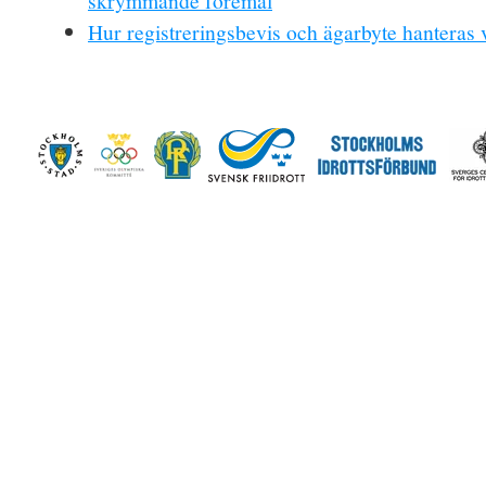
skrymmande föremål
Hur registreringsbevis och ägarbyte hanteras 