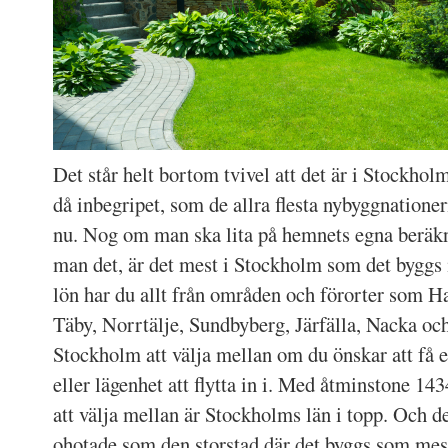
Det står helt bortom tvivel att det är i Stockholm
då inbegripet, som de allra flesta nybyggnatione
nu. Nog om man ska lita på hemnets egna beräk
man det, är det mest i Stockholm som det byggs 
lön har du allt från områden och förorter som H
Täby, Norrtälje, Sundbyberg, Järfälla, Nacka och
Stockholm att välja mellan om du önskar att få 
eller lägenhet att flytta in i. Med åtminstone 14
att välja mellan är Stockholms län i topp. Och d
ohotade som den storstad där det byggs som mest