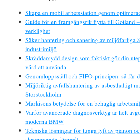
Skapa en mobil arbetsstation genom optimerad
Guide för en framgångsrik flytta till Gotland –
verklighet
Säker hantering och sanering av miljöfarliga 
industrimiljö
Skräddarsydd design som faktiskt gör din utep
värd att använda
Genomloppsställ och FIFO-principen: så får d
Miljöriktig avfallshantering av asbesthaltigt ma
Storstockholm
Markisens betydelse för en behaglig arbetsmil
Varför avancerade diagnosverktyg är helt avg
moderna BMW
Tekniska lösningar för tunga lyft av pianon o
skrymmande föremål