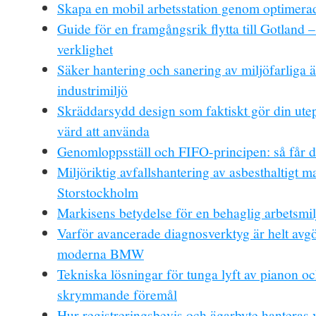
Skapa en mobil arbetsstation genom optimerad
Guide för en framgångsrik flytta till Gotland –
verklighet
Säker hantering och sanering av miljöfarliga 
industrimiljö
Skräddarsydd design som faktiskt gör din utep
värd att använda
Genomloppsställ och FIFO-principen: så får d
Miljöriktig avfallshantering av asbesthaltigt ma
Storstockholm
Markisens betydelse för en behaglig arbetsmil
Varför avancerade diagnosverktyg är helt avg
moderna BMW
Tekniska lösningar för tunga lyft av pianon o
skrymmande föremål
Hur registreringsbevis och ägarbyte hanteras 