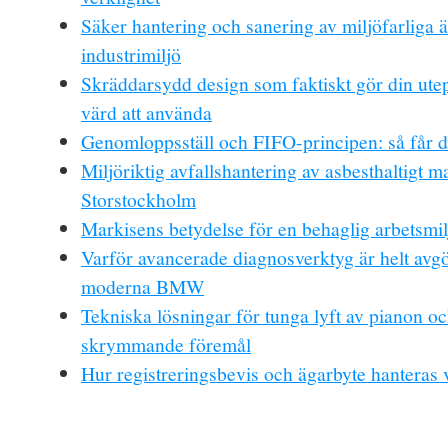
Säker hantering och sanering av miljöfarliga 
industrimiljö
Skräddarsydd design som faktiskt gör din utep
värd att använda
Genomloppsställ och FIFO-principen: så får d
Miljöriktig avfallshantering av asbesthaltigt ma
Storstockholm
Markisens betydelse för en behaglig arbetsmil
Varför avancerade diagnosverktyg är helt avg
moderna BMW
Tekniska lösningar för tunga lyft av pianon o
skrymmande föremål
Hur registreringsbevis och ägarbyte hanteras 