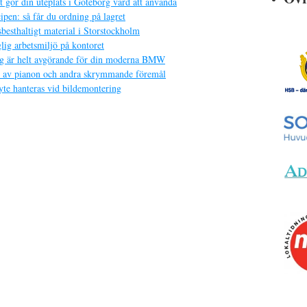
 gör din uteplats i Göteborg värd att använda
pen: så får du ordning på lagret
sbesthaltigt material i Storstockholm
lig arbetsmiljö på kontoret
yg är helt avgörande för din moderna BMW
ft av pianon och andra skrymmande föremål
yte hanteras vid bildemontering