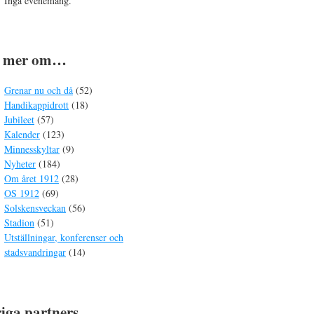
Inga evenemang.
s mer om…
Grenar nu och då
(52)
Handikappidrott
(18)
Jubileet
(57)
Kalender
(123)
Minnesskyltar
(9)
Nyheter
(184)
Om året 1912
(28)
OS 1912
(69)
Solskensveckan
(56)
Stadion
(51)
Utställningar, konferenser och
stadsvandringar
(14)
iga partners