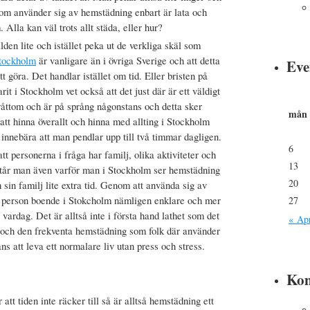
som använder sig av hemstädning enbart är lata och
Alla kan väl trots allt städa, eller hur?
lden lite och istället peka ut de verkliga skäl som
Stockholm
är vanligare än i övriga Sverige och att detta
Eve
tt göra. Det handlar istället om tid. Eller bristen på
it i Stockholm vet också att det just där är ett väldigt
bråttom och är på språng någonstans och detta sker
mån
att hinna överallt och hinna med allting i Stockholm
n innebära att man pendlar upp till två timmar dagligen.
6
t personerna i fråga har familj, olika aktiviteter och
13
rstår man även varför man i Stockholm ser hemstädning
20
 sin familj lite extra tid. Genom att använda sig av
n person boende i Stokcholm nämligen enklare och mer
27
vardag. Det är alltså inte i första hand lathet som det
« Ap
 och den frekventa hemstädning som folk där använder
ns att leva ett normalare liv utan press och stress.
Ko
t tiden inte räcker till så är alltså hemstädning ett