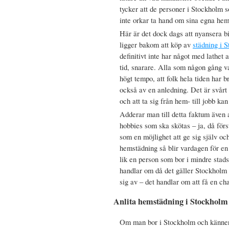
tycker att de personer i Stockholm 
inte orkar ta hand om sina egna hem. 
Här är det dock dags att nyansera bi
ligger bakom att köp av
städning i 
definitivt inte har något med lathet a
tid, snarare. Alla som någon gång var
högt tempo, att folk hela tiden har 
också av en anledning. Det är svårt 
och att ta sig från hem- till jobb ka
Adderar man till detta faktum även at
hobbies som ska skötas – ja, då fö
som en möjlighet att ge sig själv och
hemstädning så blir vardagen för e
lik en person som bor i mindre stads 
handlar om då det gäller Stockholm
sig av – det handlar om att få en cha
Anlita hemstädning i Stockholm
Om man bor i Stockholm och känner at