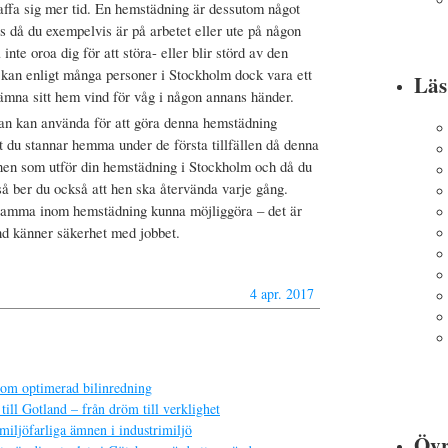
skaffa sig mer tid. En hemstädning är dessutom något
 då du exempelvis är på arbetet eller ute på någon
inte oroa dig för att störa- eller blir störd av den
a kan enligt många personer i Stockholm dock vara ett
Lä
lämna sitt hem vind för våg i någon annans händer.
man kan använda för att göra denna hemstädning
tt du stannar hemma under de första tillfällen då denna
onen som utför din hemstädning i Stockholm och då du
å ber du också att hen ska återvända varje gång.
samma inom hemstädning kunna möjliggöra – det är
nd känner säkerhet med jobbet.
4 apr. 2017
nom optimerad bilinredning
till Gotland – från dröm till verklighet
miljöfarliga ämnen i industrimiljö
Övr