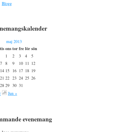
Blogg
nemangskalender
maj 2013
tis
ons
tor
fre
lör
sön
1
2
3
4
5
7
8
9
10
11
12
14
15
16
17
18
19
21
22
23
24
25
26
28
29
30
31
r
Jun »
mmande evenemang