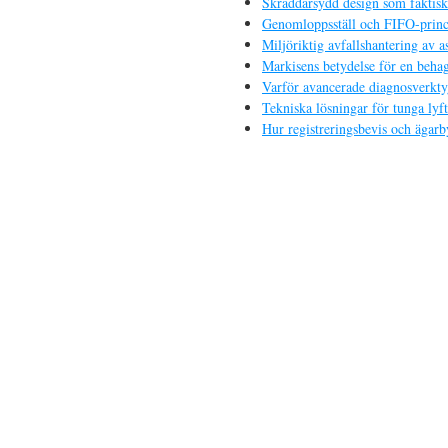
Skräddarsydd design som faktiskt
Genomloppsställ och FIFO-princi
Miljöriktig avfallshantering av a
Markisens betydelse för en behag
Varför avancerade diagnosverkt
Tekniska lösningar för tunga ly
Hur registreringsbevis och ägarb