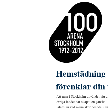
Hemstädning 
förenklar din
Att man i Stockholm använder sig a
övriga landet har skapat en ganska 
latare än vad människor boende i and