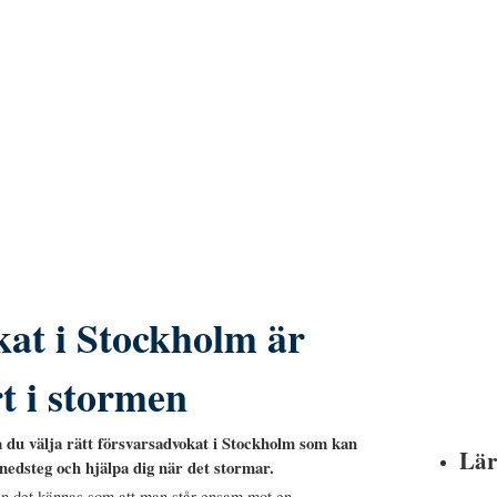
at i Stockholm är
rt i stormen
 du välja rätt försvarsadvokat i Stockholm som kan
Lär
 snedsteg och hjälpa dig när det stormar.
kan det kännas som att man står ensam mot en