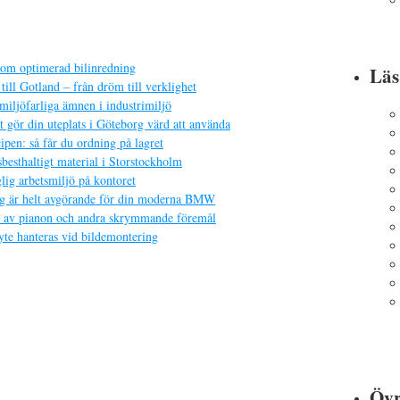
nom optimerad bilinredning
Lä
till Gotland – från dröm till verklighet
miljöfarliga ämnen i industrimiljö
 gör din uteplats i Göteborg värd att använda
pen: så får du ordning på lagret
sbesthaltigt material i Storstockholm
lig arbetsmiljö på kontoret
yg är helt avgörande för din moderna BMW
ft av pianon och andra skrymmande föremål
yte hanteras vid bildemontering
Övr