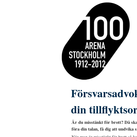
Försvarsadvok
din tillflyktso
Är du misstänkt för brott? Då ska
föra din talan, få dig att undvika
När man är misstänkt för brott så 