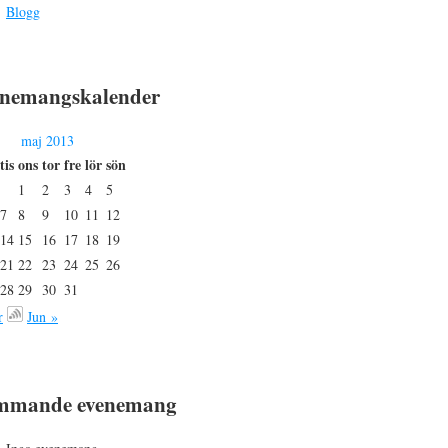
Blogg
nemangskalender
maj 2013
tis
ons
tor
fre
lör
sön
1
2
3
4
5
7
8
9
10
11
12
14
15
16
17
18
19
21
22
23
24
25
26
28
29
30
31
r
Jun »
mmande evenemang