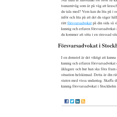
tsunamivåg som är på väg att krasch
du tala med? Vem kan du lita på i e
inför och lita på att det du säger hå
rätt
försvarsadvokat
på din sida så s
kunnig och erfaren försvarsadvokat ä
du kommer att sitta i en stressad sit
Försvarsadvokat i Stock
I en domstol är det viktigt att kunna
kunnig och erfaren försvarsadvokat 
åklagare och hur han ska föra fram 
situation helskinnad. Detta är din r
staten med vissa undantag. Skaffa di
kunnig försvarsadvokat i Stockholm s