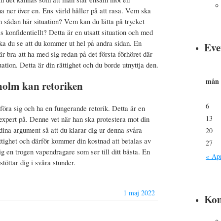
a ner över en. Ens värld håller på att rasa. Vem ska
n sådan här situation? Vem kan du lätta på trycket
lls konfidentiellt? Detta är en utsatt situation och med
ka du se att du kommer ut hel på andra sidan. En
Eve
r bra att ha med sig redan på det första förhöret där
uation. Detta är din rättighet och du borde utnyttja den.
mån
holm kan retoriken
6
 föra sig och ha en fungerande retorik. Detta är en
13
expert på. Denne vet när han ska protestera mot din
dina argument så att du klarar dig ur denna svåra
20
ättighet och därför kommer din kostnad att betalas av
27
g en trogen vapendragare som ser till ditt bästa. En
« Ap
töttar dig i svåra stunder.
1 maj 2022
Ko