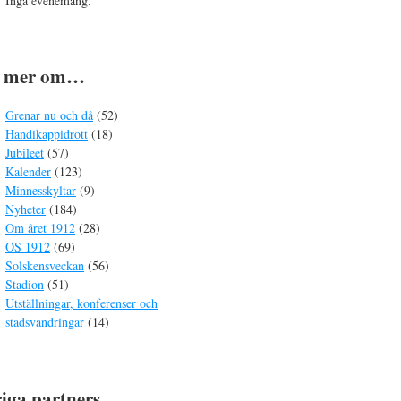
Inga evenemang.
s mer om…
Grenar nu och då
(52)
Handikappidrott
(18)
Jubileet
(57)
Kalender
(123)
Minnesskyltar
(9)
Nyheter
(184)
Om året 1912
(28)
OS 1912
(69)
Solskensveckan
(56)
Stadion
(51)
Utställningar, konferenser och
stadsvandringar
(14)
iga partners