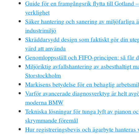
Guide för en framgångsrik flytta till Gotland –
verklighet
Säker hantering och sanering av miljöfarliga 
industrimiljö
Skräddarsydd design som faktiskt gör din utep
värd att använda
Genomloppsställ och FIFO-principen: så får d
Miljöriktig avfallshantering av asbesthaltigt ma
Storstockholm
Markisens betydelse för en behaglig arbetsmil
Varför avancerade diagnosverktyg är helt avg
moderna BMW
Tekniska lösningar för tunga lyft av pianon o
skrymmande föremål
Hur registreringsbevis och ägarbyte hanteras 